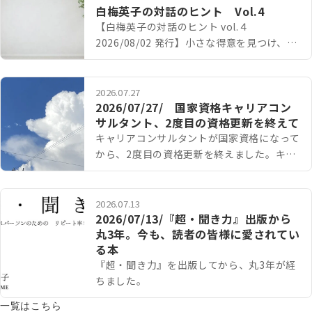
白梅英子の対話のヒント Vol.4
【白梅英子の対話のヒント vol.４
2026/08/02 発行】小さな得意を見つけ、育
ててみるこんにちは、ル レーブの白梅英子
です。このたびの熊本地震により被…
2026.07.27
2026/07/27/ 国家資格キャリアコン
サルタント、2度目の資格更新を終えて
キャリアコンサルタントが国家資格になって
から、2度目の資格更新を終えました。キャ
リアコンサルタントの資格には、5年間の有
効期間があります。更新するためには、そ
の…
2026.07.13
2026/07/13/『超・聞き力』出版から
丸3年。今も、読者の皆様に愛されてい
る本
『超・聞き力』を出版してから、丸3年が経
ちました。
一覧はこちら