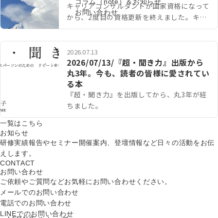
コラム（note）＆お知らせ
キャリアコンサルタントが国家資格になって
お問い合わせ
から、2度目の資格更新を終えました。キャ
リアコンサルタントの資格には、5年間の有
効期間があります。更新するためには、そ
の…
2026.07.13
2026/07/13/『超・聞き力』出版から
丸3年。今も、読者の皆様に愛されてい
る本
『超・聞き力』を出版してから、丸3年が経
ちました。
一覧はこちら
お知らせ
研修実績報告やセミナー開催案内、登壇情報など日々の活動をお伝
えします。
CONTACT
お問い合わせ
ご依頼やご質問などお気軽にお問い合わせください。
メールでのお問い合わせ
電話でのお問い合わせ
LINEでのお問い合わせ