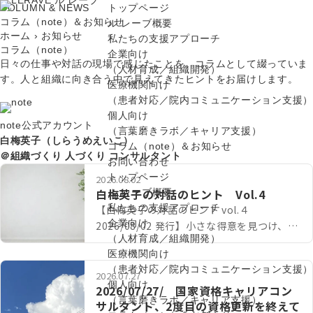
COLUMN & NEWS
トップページ
コラム（note）＆お知らせ
ル レーブ概要
ホーム
›
お知らせ
私たちの支援アプローチ
コラム（note）
企業向け
日々の仕事や対話の現場で感じたことを、コラムとして綴っていま
（人材育成／組織開発）
す。人と組織に向き合う中で見えてきたヒントをお届けします。
医療機関向け
（患者対応／院内コミュニケーション支援）
個人向け
note公式アカウント
（言葉磨きラボ／キャリア支援）
白梅英子（しらうめえいこ）
コラム（note）＆お知らせ
＠組織づくり 人づくり コンサルタント
お問い合わせ
トップページ
2026.08.02
白梅英子の対話のヒント Vol.4
ル レーブ概要
私たちの支援アプローチ
【白梅英子の対話のヒント vol.４
企業向け
2026/08/02 発行】小さな得意を見つけ、育
（人材育成／組織開発）
ててみるこんにちは、ル レーブの白梅英子
医療機関向け
です。このたびの熊本地震により被…
（患者対応／院内コミュニケーション支援）
2026.07.27
個人向け
2026/07/27/ 国家資格キャリアコン
（言葉磨きラボ／キャリア支援）
サルタント、2度目の資格更新を終えて